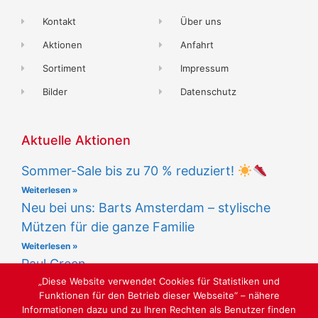
Kontakt
Über uns
Aktionen
Anfahrt
Sortiment
Impressum
Bilder
Datenschutz
Aktuelle Aktionen
Sommer-Sale bis zu 70 % reduziert!
Weiterlesen »
Neu bei uns: Barts Amsterdam – stylische
Mützen für die ganze Familie
Weiterlesen »
Paul Green
„Diese Website verwendet Cookies für Statistiken und
Weiterlesen »
Funktionen für den Betrieb dieser Webseite“ – nähere
Informationen dazu und zu Ihren Rechten als Benutzer finden