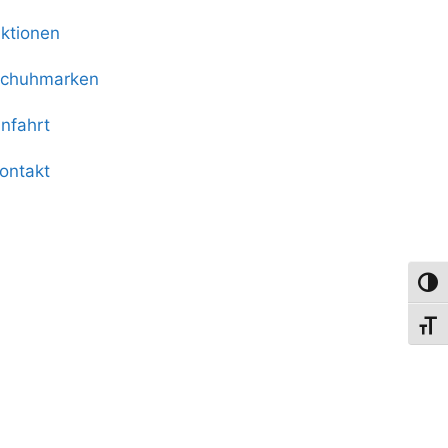
ktionen
chuhmarken
nfahrt
ontakt
Umsch
Schri